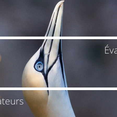
Év
ateurs