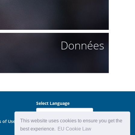
Données
Select Language
This website uses cookies to ensure you get the
s of Use
best experience.
EU Cookie Law