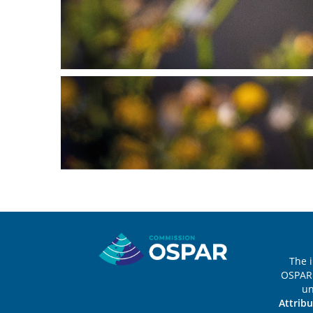
Sitemap
The 
OSPAR 
u
Attribu