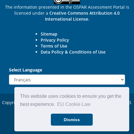
The information presented in the OSPAR Assessment Portal is
licensed under a
Creative Commons Attribution 4.0
International License
.
Sitemap
Privacy Policy
Terms of Use
Data Policy & Conditions of Use
Select Language
This website uses cookies to ensure you get the
Copyright © 2015 - 2026
OSPAR Commission.
All rights reserved.
best experience.
EU Cookie Law
Powered by:
DjangoCMS
Dismiss
Website by:
Michael Carder Ltd