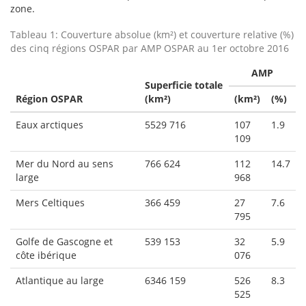
zone.
Tableau 1: Couverture absolue (km²) et couverture relative (%)
des cinq régions OSPAR par AMP OSPAR au 1er octobre 2016
AMP
Superficie totale
Région OSPAR
(km²)
(km²)
(%)
Eaux arctiques
5529 716
107
1.9
109
Mer du Nord au sens
766 624
112
14.7
large
968
Mers Celtiques
366 459
27
7.6
795
Golfe de Gascogne et
539 153
32
5.9
côte ibérique
076
Atlantique au large
6346 159
526
8.3
525