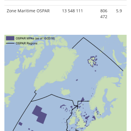
Zone Maritime OSPAR
13 548 111
806
5.9
472