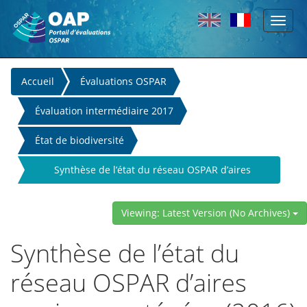
Toggl
Skip to main content
naviga
You
Accueil
Évaluations OSPAR
are
Évaluation intermédiaire 2017
here
État de biodiversité
Synthèse de l’état du réseau OSPAR d’aires
marines protégées (2016)
Viewing: Latest Version (No Archives)
Synthèse de l’état du
réseau OSPAR d’aires