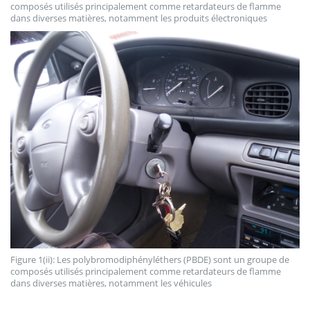
composés utilisés principalement comme retardateurs de flamme
dans diverses matières, notamment les produits électroniques
Figure 1(ii): Les polybromodiphényléthers (PBDE) sont un groupe de
composés utilisés principalement comme retardateurs de flamme
dans diverses matières, notamment les véhicules