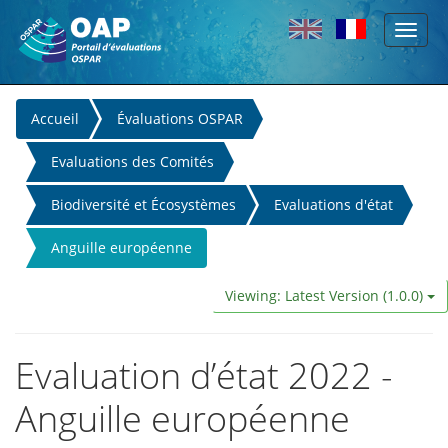
Toggl
Skip to main content
naviga
You
Accueil
Évaluations OSPAR
are
Evaluations des Comités
here
Biodiversité et Écosystèmes
Evaluations d'état
Anguille européenne
Viewing: Latest Version (1.0.0)
Evaluation d’état 2022 -
Anguille européenne