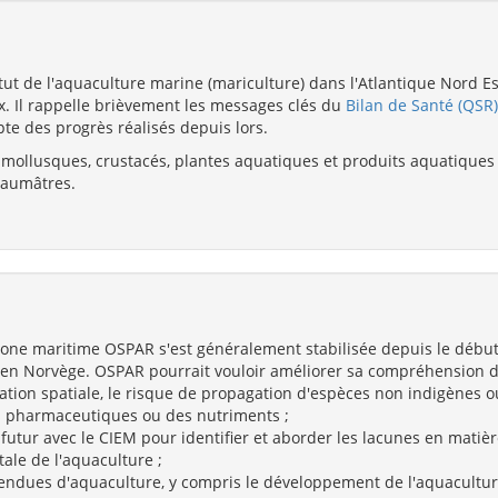
t de l'aquaculture marine (mariculture) dans l'Atlantique Nord Es
. Il rappelle brièvement les messages clés du
Bilan de Santé (QSR
te des progrès réalisés depuis lors.
 mollusques, crustacés, plantes aquatiques et produits aquatiques
 saumâtres.
zone maritime OSPAR s'est généralement stabilisée depuis le début
n Norvège. OSPAR pourrait vouloir améliorer sa compréhension des
ation spatiale, le risque de propagation d'espèces non indigènes o
s pharmaceutiques ou des nutriments ;
utur avec le CIEM pour identifier et aborder les lacunes en mati
ale de l'aquaculture ;
tendues d'aquaculture, y compris le développement de l'aquacultu