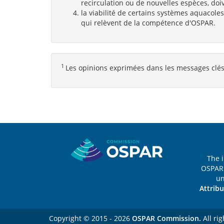
recirculation ou de nouvelles espèces, doi
la viabilité de certains systèmes aquacole
qui relèvent de la compétence d'OSPAR.
1
Les opinions exprimées dans les messages clés
Sitemap
The 
OSPAR 
u
Attribu
Copyright © 2015 - 2026
OSPAR Commission.
All rig