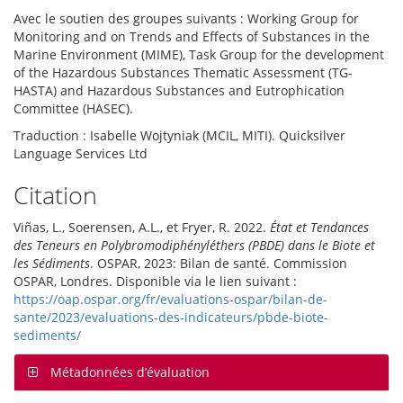
Avec le soutien des groupes suivants : Working Group for
Monitoring and on Trends and Effects of Substances in the
Marine Environment (MIME), Task Group for the development
of the Hazardous Substances Thematic Assessment (TG-
HASTA) and Hazardous Substances and Eutrophication
Committee (HASEC).
Traduction : Isabelle Wojtyniak (MCIL, MITI). Quicksilver
Language Services Ltd
Citation
Viñas, L., Soerensen, A.L., et Fryer, R. 2022.
État et Tendances
des Teneurs en Polybromodiphényléthers (PBDE) dans le Biote et
les Sédiments
. OSPAR, 2023: Bilan de santé. Commission
OSPAR, Londres. Disponible via le lien suivant :
https://oap.ospar.org/fr/evaluations-ospar/bilan-de-
sante/2023/evaluations-des-indicateurs/pbde-biote-
sediments/
Métadonnées d’évaluation