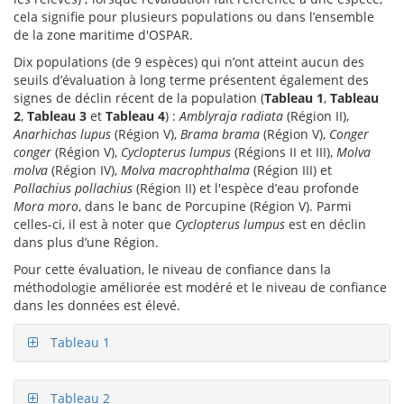
cela signifie pour plusieurs populations ou dans l’ensemble
de la zone maritime d'OSPAR.
Dix populations (de 9 espèces) qui n’ont atteint aucun des
seuils d’évaluation à long terme présentent également des
signes de déclin récent de la population (
Tableau 1
,
Tableau
2
,
Tableau 3
et
Tableau 4
) :
Amblyraja radiata
(Région II),
Anarhichas lupus
(Région V),
Brama brama
(Région V),
Conger
conger
(Région V),
Cyclopterus lumpus
(Régions II et III),
Molva
molva
(Région IV),
Molva macrophthalma
(Région III) et
Pollachius pollachius
(Région II) et l'espèce d’eau profonde
Mora moro
, dans le banc de Porcupine (Région V). Parmi
celles-ci, il est à noter que
Cyclopterus lumpus
est en déclin
dans plus d’une Région.
Pour cette évaluation, le niveau de confiance dans la
méthodologie améliorée est modéré et le niveau de confiance
dans les données est élevé.
Tableau 1
Tableau 2