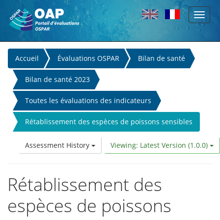
Toggl
Skip to main content
naviga
You
Accueil
Évaluations OSPAR
Bilan de santé
are
Bilan de santé 2023
here
Toutes les évaluations des indicateurs
Rétablissement des espèces de poissons sensibles
Assessment History
Viewing: Latest Version (1.0.0)
Rétablissement des
espèces de poissons