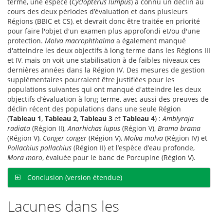
terme, une espèce (
Cyclopterus lumpus
) a connu un déclin au
cours des deux périodes d’évaluation et dans plusieurs
Régions (BBIC et CS), et devrait donc être traitée en priorité
pour faire l'objet d'un examen plus approfondi et/ou d'une
protection.
Molva macrophthalma
a également manqué
d'atteindre les deux objectifs à long terme dans les Régions III
et IV, mais on voit une stabilisation à de faibles niveaux ces
dernières années dans la Région IV. Des mesures de gestion
supplémentaires pourraient être justifiées pour les
populations suivantes qui ont manqué d'atteindre les deux
objectifs d’évaluation à long terme, avec aussi des preuves de
déclin récent des populations dans une seule Région
(
Tableau 1
,
Tableau 2
,
Tableau 3
et
Tableau 4
) :
Amblyraja
radiata
(Région II),
Anarhichas lupus
(Région V),
Brama brama
(Région V),
Conger conger
(Région V),
Molva molva
(Région IV) et
Pollachius pollachius
(Région II) et l’espèce d’eau profonde,
Mora moro
, évaluée pour le banc de Porcupine (Région V).
Conclusion (version étendue)
Lacunes dans les