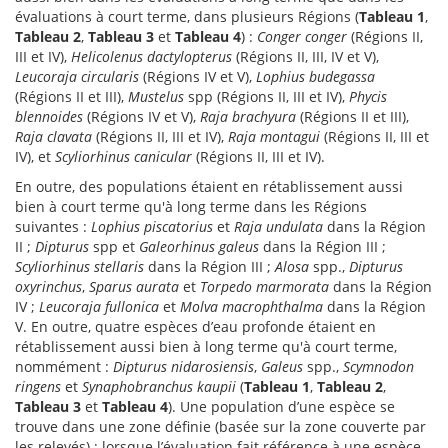
évaluations à court terme, dans plusieurs Régions (
Tableau 1
,
Tableau 2
,
Tableau 3
et
Tableau 4
) :
Conger conger
(Régions II,
III et IV),
Helicolenus dactylopterus
(Régions II, III, IV et V),
Leucoraja circularis
(Régions IV et V),
Lophius budegassa
(Régions II et III),
Mustelus
spp (Régions II, III et IV),
Phycis
blennoides
(Régions IV et V),
Raja brachyura
(Régions II et III),
Raja clavata
(Régions II, III et IV),
Raja montagui
(Régions II, III et
IV), et
Scyliorhinus canicular
(Régions II, III et IV).
En outre, des populations étaient en rétablissement aussi
bien à court terme qu'à long terme dans les Régions
suivantes :
Lophius piscatorius
et
Raja undulata
dans la Région
II ;
Dipturus
spp et
Galeorhinus galeus
dans la Région III ;
Scyliorhinus stellaris
dans la Région III ;
Alosa
spp.,
Dipturus
oxyrinchus
,
Sparus aurata
et
Torpedo marmorata
dans la Région
IV ;
Leucoraja fullonica
et
Molva macrophthalma
dans la Région
V. En outre, quatre espèces d’eau profonde étaient en
rétablissement aussi bien à long terme qu'à court terme,
nommément :
Dipturus nidarosiensis
,
Galeus
spp.,
Scymnodon
ringens
et
Synaphobranchus kaupii
(
Tableau 1
,
Tableau 2
,
Tableau 3
et
Tableau 4
). Une population d’une espèce se
trouve dans une zone définie (basée sur la zone couverte par
les relevés) ; lorsque l’évaluation fait référence à une espèce,