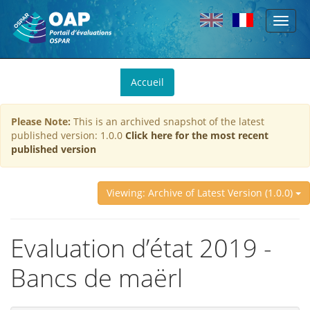
Toggl
Skip to main content
naviga
You
Accueil
are
here
Please Note:
This is an archived snapshot of the latest
published version: 1.0.0
Click here for the most recent
published version
Viewing: Archive of Latest Version (1.0.0)
Evaluation d’état 2019 -
Bancs de maërl