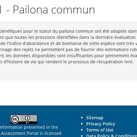
21 - Pailona commun
bénéfiques pour le statut du pailona commun ont été adoptés dans
ère que toutes les pressions identifiées dans la dernière évaluation
de l'indice d'abondance et de biomasse de cette espèce sont très v
lonnage des rejets ne permettent pas de fournir des estimations ro
t, les données disponibles sont insuffisantes pour pleinement éval
s d'histoire de vie qui rendent le processus de récupération lent.
Sitemap
Privacy Policy
information presented in the
Terms of Use
Assessment Portal is licensed
Data Policy & Condition