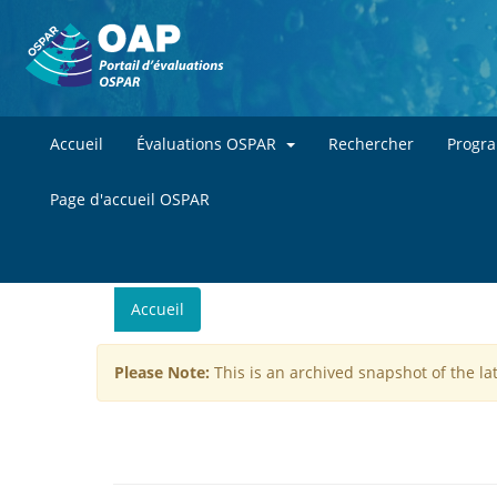
Accueil
Évaluations OSPAR
Rechercher
Progr
Page d'accueil OSPAR
You
Accueil
are
here
Please Note:
This is an archived snapshot of the la