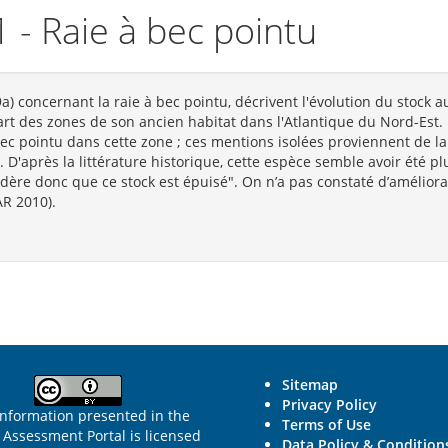
1 - Raie à bec pointu
) concernant la raie à bec pointu, décrivent l'évolution du stock a
rt des zones de son ancien habitat dans l'Atlantique du Nord-Est. I
 bec pointu dans cette zone ; ces mentions isolées proviennent de 
 D'après la littérature historique, cette espèce semble avoir été p
ère donc que ce stock est épuisé". On n’a pas constaté d’améliorat
AR 2010).
Sitemap
Privacy Policy
information presented in the
Terms of Use
Assessment Portal is licensed
Data Policy & Condition