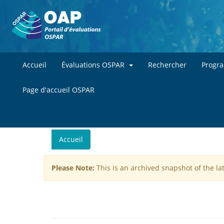
Accueil
Évaluations OSPAR
Rechercher
Progr
Page d'accueil OSPAR
You
Accueil
are
here
Please Note:
This is an archived snapshot of the la