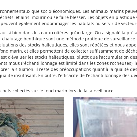
vironnementaux que socio-économiques. Les animaux marins peuven
échets, et ainsi mourir ou se faire blesser. Les objets en plastiqu
 et peuvent également endommager les habitats ou servir de vecteu
 aussi bien dans les eaux côtières qu’au large. On a signalé la pr
ar chalutage benthique sont une méthode pratique de surveillance 
évaluations des stocks halieutiques, elles sont répétées et nous ap
fond marin, et elles permettent de collecter suffisamment de déc
s est d’évaluer les stocks halieutiques, plutôt que l’accumulation d
ts mous (l’échantillonnage est limité dans les zones rocheuses), le
iorer la situation, il reste des préoccupations quant à la qualité d
ualité insuffisant. En outre, l'efficacité de l'échantillonnage des d
ets collectés sur le fond marin lors de la surveillance.