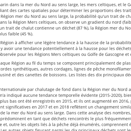
in dans la mer du Nord au sens large, les mers celtiques, et le Go
iant des cartes spatiales pour déterminer les proportions des trait
 Région mer du Nord au sens large, la probabilité qu'un trait de c
 dans la Région Mers celtiques, on observe un gradient du nord (faib
un trait de chalut contienne un déchet (87 %), la Région mer du Nord
lus faible (45 %).
Région à afficher une légère tendance à la hausse de la probabilit
le y avoir une tendance potentiellement à la hausse pour les déchets
é observée pour les Régions Mers celtiques ou Golfe de Gascogne et 
que Région au fil du temps se composent principalement de plastiq
(cordes synthétiques, autres cordages, lignes de pêche monofilamen
siné et des canettes de boissons. Les listes des dix principaux d
internationale par chalutage de fond dans la Région mer du Nord au
’a indiqué aucune tendance temporelle évidente (2015-2020), bien q
plus bas ont été enregistrés en 2015, et ils ont augmenté en 2016
t significatives en 2017 et en 2018 reflètent un changement similai
ud de la mer du Nord au sens large. Dans cette analyse des nombres,
he) prédominent en tant que déchets rencontrés le plus fréquemmen
et, outre les objets liés à la pêche déjà énumérés, comprennent ég
s. Les autres objets figurant parmi les dix principaux déchets sont l