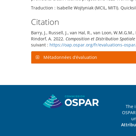
Traduction : Isabelle Wojtyniak (MCIL, MITI). Quicks
Citation
Barry, J., Russell, J., van Hal, R., van Loon, W.M.G.M.,
Rindorf, A. 2022.
Composition et Distribution Spatiale
suivant :
https://oap.ospar.org/fr/evaluations-ospa
Métadonnées d’évaluation
Sitemap
The 
OSPAR 
u
Attribu