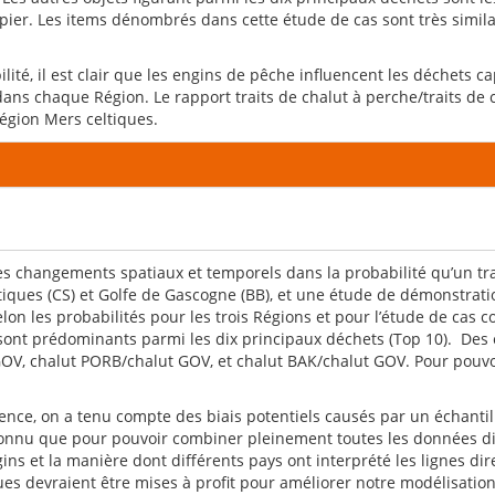
apier. Les items dénombrés dans cette étude de cas sont très similai
lité, il est clair que les engins de pêche influencent les déchets c
 dans chaque Région. Le rapport traits de chalut à perche/traits de 
égion Mers celtiques.
les changements spatiaux et temporels dans la probabilité qu’un tr
tiques (CS) et Golfe de Gascogne (BB), et une étude de démonstra
elon les probabilités pour les trois Régions et pour l’étude de ca
 sont prédominants parmi les dix principaux déchets (Top 10). Des 
GOV, chalut PORB/chalut GOV, et chalut BAK/chalut GOV. Pour pouvoi
ce, on a tenu compte des biais potentiels causés par un échantill
reconnu que pour pouvoir combiner pleinement toutes les données d
gins et la manière dont différents pays ont interprété les lignes di
es devraient être mises à profit pour améliorer notre modélisation