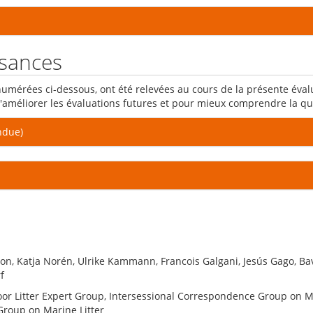
ssances
mérées ci-dessous, ont été relevées au cours de la présente éval
'améliorer les évaluations futures et pour mieux comprendre la qu
ndue)
oon, Katja Norén, Ulrike Kammann, Francois Galgani, Jesús Gago, Bav
f
oor Litter Expert Group, Intersessional Correspondence Group on Ma
Group on Marine Litter