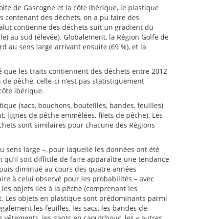
lfe de Gascogne et la côte ibérique, le plastique
s contenant des déchets, on a pu faire des
halut contienne des déchets suit un gradient du
le) au sud (élevée). Globalement, la Région Golfe de
 au sens large arrivant ensuite (69 %), et la
é que les traits contiennent des déchets entre 2012
 de pêche, celle-ci n’est pas statistiquement
côte ibérique.
ue (sacs, bouchons, bouteilles, bandes, feuilles)
t, lignes de pêche emmêlées, filets de pêche). Les
échets sont similaires pour chacune des Régions
 sens large –, pour laquelle les données ont été
u’il soit difficile de faire apparaître une tendance
, puis diminué au cours des quatre années
re à celui observé pour les probabilités – avec
 les objets liés à la pêche (comprenant les
t. Les objets en plastique sont prédominants parmi
alement les feuilles, les sacs, les bandes de
es vêtements, les gants en caoutchouc, les « autres