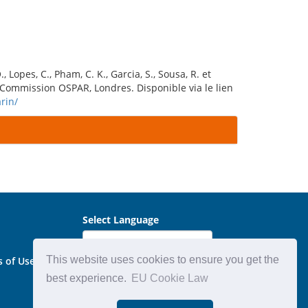
, Lopes, C., Pham, C. K., Garcia, S., Sousa, R. et
Commission OSPAR, Londres. Disponible via le lien
rin/
Select Language
This website uses cookies to ensure you get the
s of Use
best experience.
EU Cookie Law