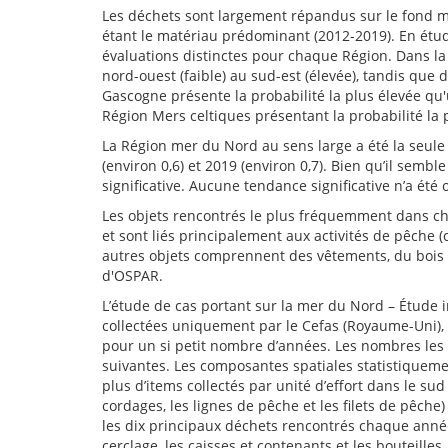
Les déchets sont largement répandus sur le fond mar
étant le matériau prédominant (2012-2019). En étud
évaluations distinctes pour chaque Région. Dans la
nord-ouest (faible) au sud-est (élevée), tandis que
Gascogne présente la probabilité la plus élevée qu'
Région Mers celtiques présentant la probabilité la p
La Région mer du Nord au sens large a été la seule 
(environ 0,6) et 2019 (environ 0,7). Bien qu’il semb
significative. Aucune tendance significative n’a ét
Les objets rencontrés le plus fréquemment dans cha
et sont liés principalement aux activités de pêche 
autres objets comprennent des vêtements, du bois u
d'OSPAR.
L’étude de cas portant sur la mer du Nord – Étude 
collectées uniquement par le Cefas (Royaume-Uni), n
pour un si petit nombre d’années. Les nombres les 
suivantes. Les composantes spatiales statistiquemen
plus d’items collectés par unité d’effort dans le s
cordages, les lignes de pêche et les filets de pêc
les dix principaux déchets rencontrés chaque année 
cerclage, les caisses et contenants et les bouteille