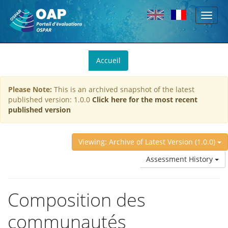
Toggl
Skip to main content
naviga
You
Accueil
are
here
Please Note:
This is an archived snapshot of the latest
published version: 1.0.0
Click here for the most recent
published version
Viewing: Archive of Latest Version (1.0.0)
Assessment History
Composition des
communautés