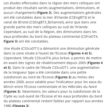
Les études effectuées dans la région des mers celtiques ont
produit des résultats variés (augmentations, diminutions, et
aucun changement) (
Figure 3
). Des augmentations générales
ont été constatées dans la mer d’Irlande (CSEngBT3) et le
canal de Bristol (CSEngBT3_Bchannel), ainsi que dans une
grande partie des mers celtiques au sud de l’Irlande.
Cependant, au sud de la Région, des diminutions dans les
eaux profondes du bord du plateau continental (CSFraOT4,
Figure 3
) ont été constatées.
Une étude (CSScoOT1) a démontré une diminution générale
dans la zone située à l’ouest de l’Ecosse (
Figures 4 et 5
).
Cependant, l’étude CSScoOT4, plus brève, a permis de mettre
en avant des signes de rétablissement depuis 2005 (
Figures 4
et 5
). Dans le cadre de l’étude CSScoOT1, une augmentation
de la longueur type a été constatée dans une petite
subdivision au nord de l’Ecosse (
Figures 3
) au milieu des
années 2000, aussi valable pour l’indicateur pour les eaux du
Minch entre l’Ecosse continentale et les Hébrides du Nord
(
Figures 3
). Néanmoins, les valeurs pour la subdivision de la
Clyde au sud-ouest de l'Écosse et les eaux profondes du bord
du plateau continental restent faibles par rapport aux années
1980 (
Figures 3
).