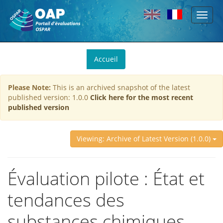
Toggl
Skip to main content
naviga
You
Accueil
are
here
Please Note:
This is an archived snapshot of the latest
published version: 1.0.0
Click here for the most recent
published version
Viewing: Archive of Latest Version (1.0.0)
Évaluation pilote : État et
tendances des
substances chimiques