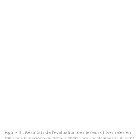
Figure 3 : Résultats de l’évaluation des teneurs hivernales en
DIP pour la période de 2015 à 2020 dans les Régions II, III et IV