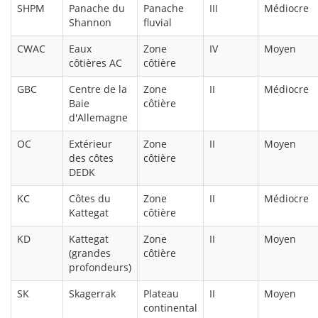
SHPM
Panache du
Panache
III
Médiocre
Shannon
fluvial
CWAC
Eaux
Zone
IV
Moyen
côtières AC
côtière
GBC
Centre de la
Zone
II
Médiocre
Baie
côtière
d'Allemagne
OC
Extérieur
Zone
II
Moyen
des côtes
côtière
DEDK
KC
Côtes du
Zone
II
Médiocre
Kattegat
côtière
KD
Kattegat
Zone
II
Moyen
(grandes
côtière
profondeurs)
SK
Skagerrak
Plateau
II
Moyen
continental