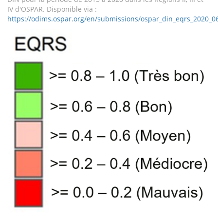
IV d'OSPAR. Disponible via :
https://odims.ospar.org/en/submissions/ospar_din_eqrs_2020_0