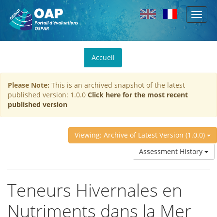
Toggl
Skip to main content
naviga
You
Accueil
are
here
Please Note:
This is an archived snapshot of the latest
published version: 1.0.0
Click here for the most recent
published version
Viewing: Archive of Latest Version (1.0.0)
Assessment History
Teneurs Hivernales en
Nutriments dans la Mer