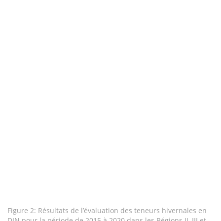
Figure 2: Résultats de l’évaluation des teneurs hivernales en
DIN pour la période de 2015 à 2020 dans les Régions II, III et