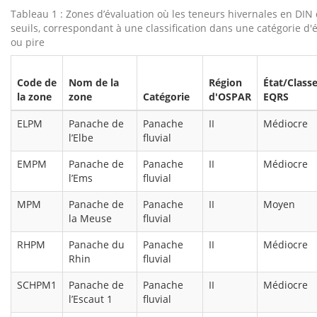
Tableau 1 : Zones d’évaluation où les teneurs hivernales en DIN
seuils, correspondant à une classification dans une catégorie d'
ou pire
Code de
Nom de la
Région
État/Class
la zone
zone
Catégorie
d'OSPAR
EQRS
ELPM
Panache de
Panache
II
Médiocre
l’Elbe
fluvial
EMPM
Panache de
Panache
II
Médiocre
l’Ems
fluvial
MPM
Panache de
Panache
II
Moyen
la Meuse
fluvial
RHPM
Panache du
Panache
II
Médiocre
Rhin
fluvial
SCHPM1
Panache de
Panache
II
Médiocre
l’Escaut 1
fluvial