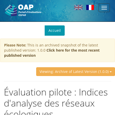
Toggl
Skip to main content
naviga
You
Accueil
are
here
Please Note:
This is an archived snapshot of the latest
published version: 1.0.0
Click here for the most recent
published version
Viewing: Archive of Latest Version (1.0.0)
Évaluation pilote : Indices
d'analyse des réseaux
écologiques