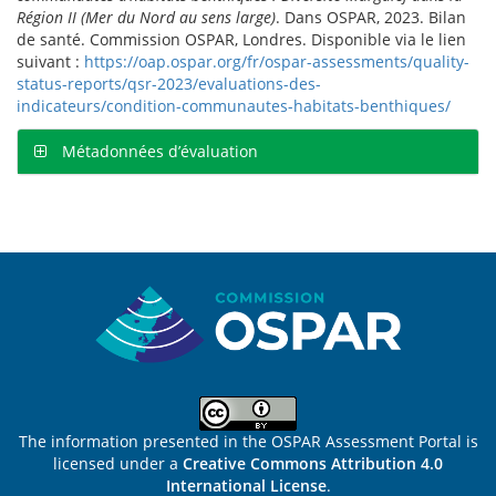
Région II (Mer du Nord au sens large)
. Dans OSPAR, 2023. Bilan
de santé. Commission OSPAR, Londres. Disponible via le lien
suivant :
https://oap.ospar.org/fr/ospar-assessments/quality-
status-reports/qsr-2023/evaluations-des-
indicateurs/condition-communautes-habitats-benthiques/
Métadonnées d’évaluation
Sitemap
The information presented in the OSPAR Assessment Portal is
licensed under a
Creative Commons Attribution 4.0
International License
.