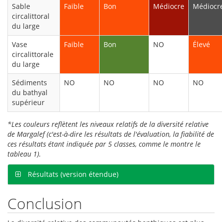
Sable
Faible
Bon
Médiocre
Médiocr
circalittoral
du large
Vase
Faible
Bon
NO
Élevé
circalittorale
du large
Sédiments
NO
NO
NO
NO
du bathyal
supérieur
*Les couleurs reflètent les niveaux relatifs de la diversité relative
de Margalef (c'est-à-dire les résultats de l'évaluation, la fiabilité de
ces résultats étant indiquée par 5 classes, comme le montre le
tableau 1).
Résultats (version étendue)
Conclusion