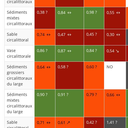
circalittoraux
Sédiments
0,38 ?
0,98 ?
0,84
0,55
↔
↔
mixtes
circalittoraux
Sable
0,45 ?
0,74
0,47
0,30
↔
↔
↔
circalittoral
Vase
0,86 ?
0,84 ?
0,87
0,54
↔
↘
circalittorale
Sédiments
0,58 ?
0,60 ?
NO
0,64
↔
grossiers
circalittoraux
du large
Sédiments
0,90 ?
0,91 ?
0,79 ?
0,66
↔
mixtes
circalittoraux
du large
Sable
0,42 ?
1,41 ?
0,71
0,61
↔
↗
circalittoral