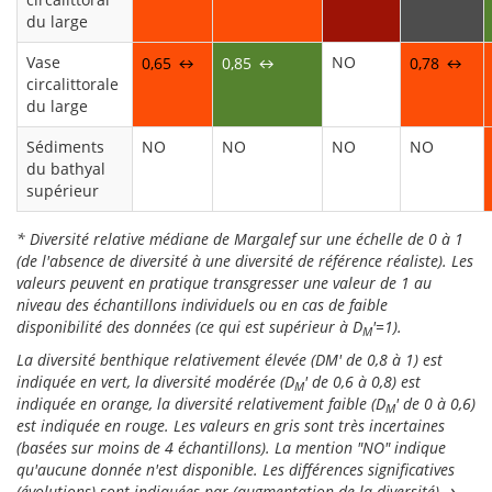
du large
Vase
NO
0,65
0,85
0,78
↔
↔
↔
circalittorale
du large
Sédiments
NO
NO
NO
NO
du bathyal
supérieur
* Diversité relative médiane de Margalef sur une échelle de 0 à 1
(de l'absence de diversité à une diversité de référence réaliste). Les
valeurs peuvent en pratique transgresser une valeur de 1 au
niveau des échantillons individuels ou en cas de faible
disponibilité des données (ce qui est supérieur à D
'=1).
M
La diversité benthique relativement élevée (DM' de 0,8 à 1) est
indiquée en vert, la diversité modérée (D
' de 0,6 à 0,8) est
M
indiquée en orange, la diversité relativement faible (D
' de 0 à 0,6)
M
est indiquée en rouge. Les valeurs en gris sont très incertaines
(basées sur moins de 4 échantillons). La mention "NO" indique
qu'aucune donnée n'est disponible. Les différences significatives
(évolutions) sont indiquées par (augmentation de la diversité), ↘