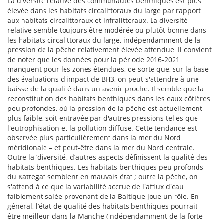
La diversité relative des communautés benthiques est plus
élevée dans les habitats circalittoraux du large par rapport
aux habitats circalittoraux et infralittoraux. La diversité
relative semble toujours être modérée ou plutôt bonne dans
les habitats circalittoraux du large, indépendamment de la
pression de la pêche relativement élevée attendue. Il convient
de noter que les données pour la période 2016-2021
manquent pour les zones étendues, de sorte que, sur la base
des évaluations d'impact de BH3, on peut s'attendre à une
baisse de la qualité dans un avenir proche. Il semble que la
reconstitution des habitats benthiques dans les eaux côtières
peu profondes, où la pression de la pêche est actuellement
plus faible, soit entravée par d'autres pressions telles que
l'eutrophisation et la pollution diffuse. Cette tendance est
observée plus particulièrement dans la mer du Nord
méridionale – et peut-être dans la mer du Nord centrale.
Outre la ‘diversité’, d’autres aspects définissent la qualité des
habitats benthiques. Les habitats benthiques peu profonds
du Kattegat semblent en mauvais état ; outre la pêche, on
s'attend à ce que la variabilité accrue de l'afflux d'eau
faiblement salée provenant de la Baltique joue un rôle. En
général, l’état de qualité des habitats benthiques pourrait
être meilleur dans la Manche (indépendamment de la forte