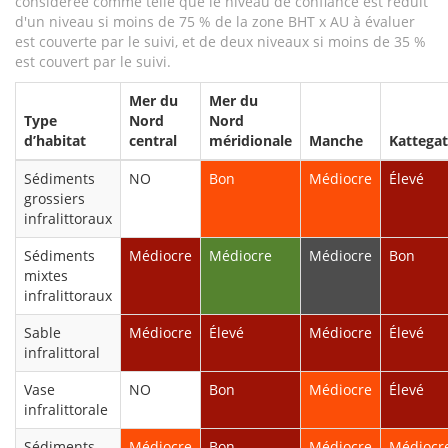
considérée comme telle que le niveau de confiance est réduit
d'un niveau si moins de 75 % de la zone BHT x AU à évaluer
est couverte par le suivi, et de deux niveaux si moins de 35 %
est couvert par le suivi.
Mer du
Mer du
Type
Nord
Nord
d’habitat
central
méridionale
Manche
Kattegat
Sédiments
NO
Bon
Médiocre
Élevé
grossiers
infralittoraux
Sédiments
Médiocre
Médiocre
Médiocre
Bon
mixtes
infralittoraux
Sable
Médiocre
Élevé
Médiocre
Élevé
infralittoral
Vase
NO
Bon
Médiocre
Élevé
infralittorale
Sédiments
Médiocre
Bon
Médiocre
Médiocr