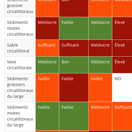
grossier
circalittoraux
Sédiments
Médiocre
Faible
Médiocre
Élevé
mixtes
circalittoraux
Sable
Suffisant
Suffisant
Médiocre
Élevé
circalittoral
Vase
Médiocre
Bon
Médiocre
Élevé
circalittorale
Sédiments
Faible
Faible
Faible
NO
grossiers
circalittoraux
du large
Sédiments
Faible
Faible
Médiocre
Suffisant
mixtes
circalittoraux
du large