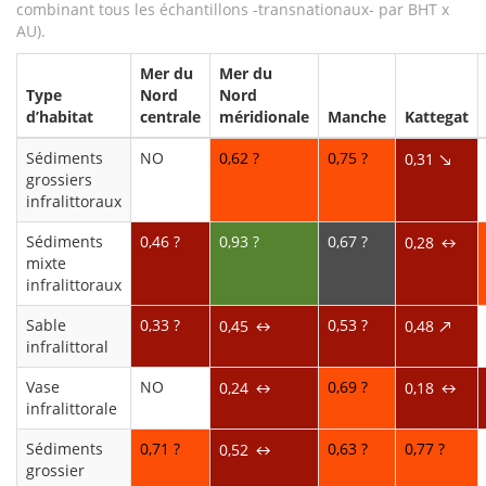
combinant tous les échantillons -transnationaux- par BHT x
AU).
Mer du
Mer du
Type
Nord
Nord
d’habitat
centrale
méridionale
Manche
Kattegat
Sédiments
NO
0,62 ?
0,75 ?
0,31
↘
grossiers
infralittoraux
Sédiments
0,46 ?
0,93 ?
0,67 ?
0,28
↔
mixte
infralittoraux
Sable
0,33 ?
0,53 ?
0,45
0,48
↔
↗
infralittoral
Vase
NO
0,69 ?
0,24
0,18
↔
↔
infralittorale
Sédiments
0,71 ?
0,63 ?
0,77 ?
0,52
↔
grossier