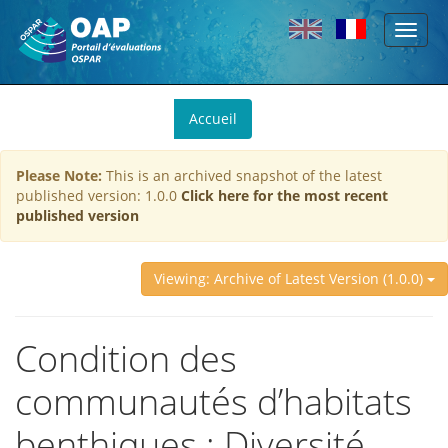
Toggl
Skip to main content
naviga
You
Accueil
are
here
Please Note:
This is an archived snapshot of the latest
published version: 1.0.0
Click here for the most recent
published version
Viewing: Archive of Latest Version (1.0.0)
Condition des
communautés d’habitats
benthiques : Diversité