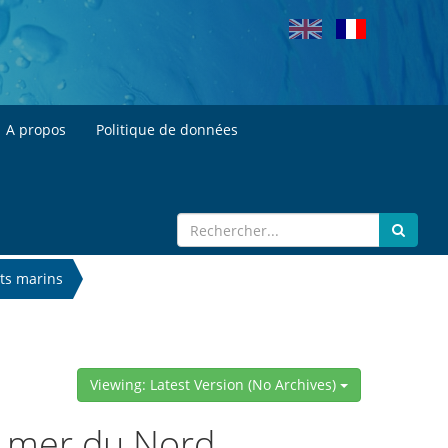
A propos
Politique de données
ts marins
Viewing: Latest Version (No Archives)
n mer du Nord