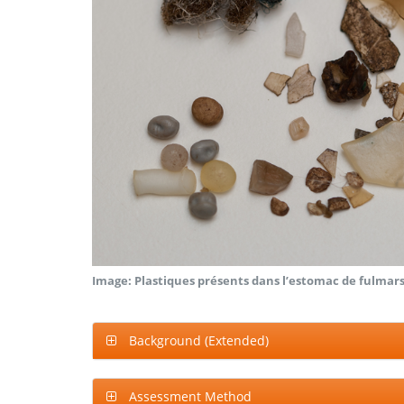
Image: Plastiques présents dans l’estomac de fulmar
Background (Extended)
Assessment Method