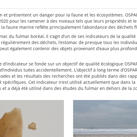
n et présentent un danger pour la faune et les écosystèmes. OSPA
020 pour les ramener à des niveaux tels que leurs propriétés et le
r la faune marine reflète principalement l’abondance des déchets 
omac du fulmar boréal, il s’agit d’un de ses indicateurs de la qual
e régulièrement des déchets, l’estomac de presque tous les individ
c peut également contenir des objets provenant d’eaux plus profond
tre d’indicateur se fonde sur un objectif de qualité écologique OS
u d’individus tuées accidentellement. L’objectif à long terme d’OS
odes et les résultats des recherches ont été publiés dans des rapp
R spécifiques. Cet indicateur n’est utilisé actuellement que dans l
 et a déjà été utilisé dans des études du fulmar en dehors de la z