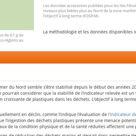
Les données accessoires publiées pour les Iles Féroé, 
niveaux plus faibles plus au Nord de la zone mari
l’objectif à long terme d’OSPAR.
La méthodologie et les données disponibles 
us de 0,1 g de
us-régions au
 mer du Nord semble s’être stabilisé depuis le début des années 2
n pourrait considérer que la stabilité de l’indicateur relevée est un
n croissante de plastiques dans les déchets. L’objectif à long term
uellement en déclin, comme l’indique l’évaluation de
l’indicateur 
e l’ingestion des déchets plastiques présente une menace potentiel
taux de la condition physique et de la santé réduites affectent une
res de réduction des déchets marins et devrait donc permettre de 