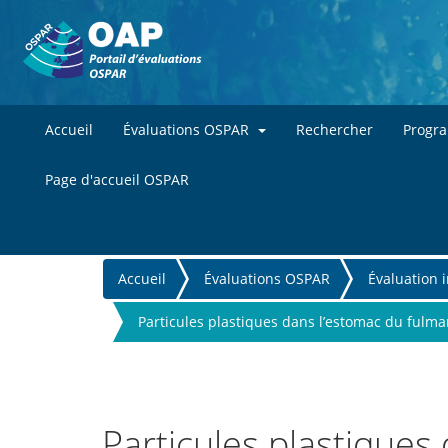
Accueil
Évaluations OSPAR
Rechercher
Progr
Page d'accueil OSPAR
You
Accueil
Évaluations OSPAR
Évaluation 
are
Particules plastiques dans l’estomac du fulm
here
Particules plastique