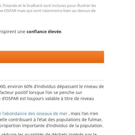
l’Islande et le Svalbard sont incluses pour illustrer les
time OSPAR mais qui sont néanmoins bien au-dessus de
inspirent une
confiance élevée
.
000, environ 60% d’individus dépassant le niveau de
 facteur positif lorsque l’on se penche sur
e d’OSPAR est toujours valable à titre de niveau
de l’abondance des oiseaux de mer
, mais l’on n’en
le contribuant à l’état des populations de fulmar,
 proportion importante d’individus de la population.
réduire les quantités de déchets ingérés par le