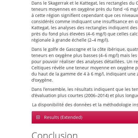
Dans le Skagerrak et le Kattegat, les rectangles du
teneurs moyennes en oxygène près du fond <6 mg/l.
à cette région signifient cependant que ces niveaux
considérés comme indiquant une insuffisance en o
Kattegat, les analyses des rectangles indiquent d
près du fond plus élevées (4–6 mg/l) que celles cal
régionale à grande échelle (2–4 mg/l).
Dans le golfe de Gascogne et la côte ibérique, quat
teneurs en oxygène plus basses (4–6 mg/l) mais les
pour pouvoir réaliser des analyses détaillées. Un r
Celtiques révèle une teneur moyenne en oxygène pr
du haut de la gamme de 4 à 6 mg/l, indiquant une 
d’oxygène.
Dans l’ensemble, les résultats indiquent que les t
d’évaluation plus courtes (2006–2014) et plus longu
La disponibilité des données et la méthodologie i
Results (Extended)
Conclusion