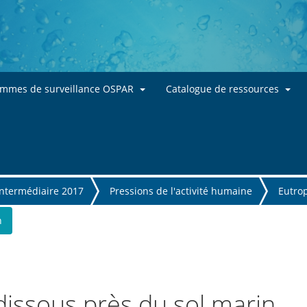
Skip to main content
ammes de surveillance OSPAR
Catalogue de ressources
intermédiaire 2017
Pressions de l'activité humaine
Eutro
n
issous près du sol marin