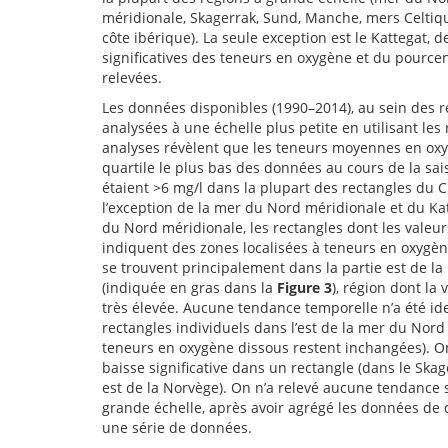
méridionale, Skagerrak, Sund, Manche, mers Celtiq
côte ibérique). La seule exception est le Kattegat, 
significatives des teneurs en oxygène et du pource
relevées.
Les données disponibles (1990–2014), au sein des r
analysées à une échelle plus petite en utilisant les
analyses révèlent que les teneurs moyennes en ox
quartile le plus bas des données au cours de la sais
étaient >6 mg/l dans la plupart des rectangles du 
l’exception de la mer du Nord méridionale et du Kat
du Nord méridionale, les rectangles dont les valeu
indiquent des zones localisées à teneurs en oxygèn
se trouvent principalement dans la partie est de l
(indiquée en gras dans la
Figure 3
), région dont la
très élevée. Aucune tendance temporelle n’a été id
rectangles individuels dans l’est de la mer du Nord 
teneurs en oxygène dissous restent inchangées). O
baisse significative dans un rectangle (dans le Skag
est de la Norvège). On n’a relevé aucune tendance s
grande échelle, après avoir agrégé les données de c
une série de données.