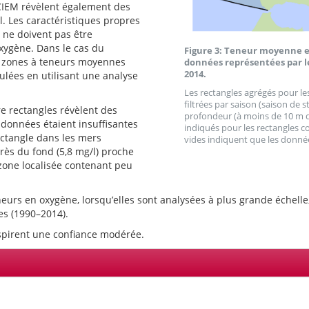
 CIEM révèlent également des
 Les caractéristiques propres
 ne doivent pas être
xygène. Dans le cas du
Figure 3: Teneur moyenne en
es zones à teneurs moyennes
données représentées par le
2014.
culées en utilisant une analyse
Les rectangles agrégés pour le
filtrées par saison (saison de st
re rectangles révèlent des
profondeur (à moins de 10 m du 
 données étaient insuffisantes
indiqués pour les rectangles 
ectangle dans les mers
vides indiquent que les donnée
ès du fond (5,8 mg/l) proche
zone localisée contenant peu
eneurs en oxygène, lorsqu’elles sont analysées à plus grande échel
es (1990–2014).
nspirent une confiance modérée.