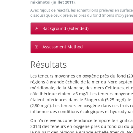
mikimotoi (juillet 2011).
Avec l’ajout de réactifs, les échantillons prélevés en surfa
dissous) que ceux prélevés près du fond (moins d’oxygène 
Background (Extended)
Assessment Method
Résultats
Les teneurs moyennes en oxygène près du fond (20
régions à grande échelle de la mer du Nord septen
méridionale, de la Manche, des mers Celtiques, et 
côte ibérique étaient >6 mg/l. Les teneurs moyenn
étaient inférieures dans le Skagerrak (5,25 mg/l), le
(2,80 mg/l). Les teneurs en oxygène dans ces trois r
influence des conditions écologiques et hydrodyna
On n’a relevé aucune tendance temporelle significa
2014) des teneurs en oxygène près du fond ou du 
la plupart des régions à grande échelle (mer du N