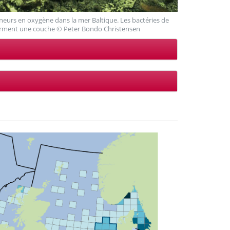
eneurs en oxygène dans la mer Baltique. Les bactéries de
orment une couche © Peter Bondo Christensen