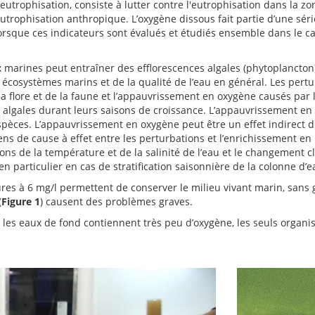
l’eutrophisation, consiste à lutter contre l'eutrophisation dans la 
utrophisation anthropique. L’oxygène dissous fait partie d’une séri
on lorsque ces indicateurs sont évalués et étudiés ensemble dans 
marines peut entraîner des efflorescences algales (phytoplancton
s écosystèmes marins et de la qualité de l’eau en général. Les per
 la flore et de la faune et l’appauvrissement en oxygène causés p
 algales durant leurs saisons de croissance. L’appauvrissement e
pèces. L’appauvrissement en oxygène peut être un effet indirect d
ens de cause à effet entre les perturbations et l’enrichissement en
ns de la température et de la salinité de l’eau et le changement 
en particulier en cas de stratification saisonnière de la colonne d’e
s à 6 mg/l permettent de conserver le milieu vivant marin, sans g
(
Figure 1
) causent des problèmes graves.
e les eaux de fond contiennent très peu d’oxygène, les seuls organ