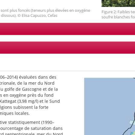
ce sont plus foncés (teneurs plus élevées en oxygène
Figure 2: Faibles t
dissous). © Elisa Capuzzo, Cefas
soufre blanches f
06–2014) évaluées dans des
trionale, de la mer du Nord
du golfe de Gascogne et de la
es en oxygène près du fond
 Kattegat (3,98 mg/l) et le Sund
égions subissent la forte
miques locales.
tive statistiquement (1990–
pourcentage de saturation dans
ord septentrionale, mer du Nord