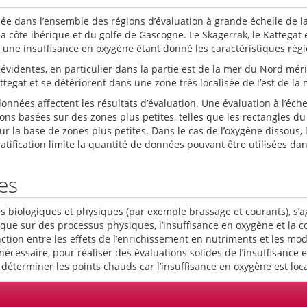
isée dans l’ensemble des régions d’évaluation à grande échelle de 
la côte ibérique et du golfe de Gascogne. Le Skagerrak, le Kattega
 une insuffisance en oxygène étant donné les caractéristiques régi
 évidentes, en particulier dans la partie est de la mer du Nord mér
tegat et se détériorent dans une zone très localisée de l’est de l
 données affectent les résultats d’évaluation. Une évaluation à l’éc
tions basées sur des zones plus petites, telles que les rectangles
ur la base de zones plus petites. Dans le cas de l’oxygène dissous,
tification limite la quantité de données pouvant être utilisées dan
es
us biologiques et physiques (par exemple brassage et courants), s’
que sur des processus physiques, l’insuffisance en oxygène et la 
inction entre les effets de l’enrichissement en nutriments et les mo
nécessaire, pour réaliser des évaluations solides de l’insuffisance 
déterminer les points chauds car l’insuffisance en oxygène est loc