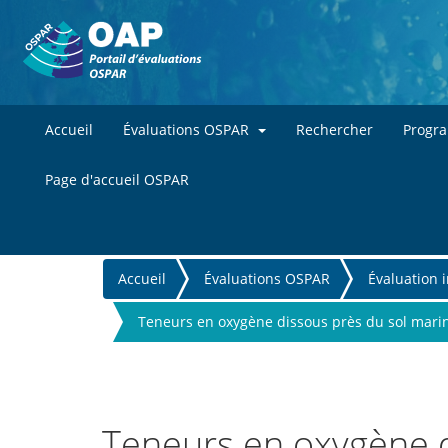
Accueil
Évaluations OSPAR
Rechercher
Progr
Page d'accueil OSPAR
You
Accueil
Évaluations OSPAR
Évaluation 
are
Teneurs en oxygène dissous près du sol mari
here
Teneurs en oxygène d