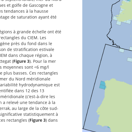
ues et golfe de Gascogne et
des tendances à la hausse
ntage de saturation ayant été
égions à grande échelle ont été
 rectangles du CIEM. Les
ygène près du fond dans le
on de stratification estivale
CIEM dans chaque région, à
tegat (
Figure 3
). Pour la mer
rs moyennes sont <6 mg/l
e plus basses. Ces rectangles
a mer du Nord méridionale
 variabilité hydrodynamique est
entifiée dans 12 des 13
méridionale (c’est-à-dire les
n a relevé une tendance à la
errak, au large de la côte sud-
ignificative statistiquement à
es rectangles (
Figure 3
) dans