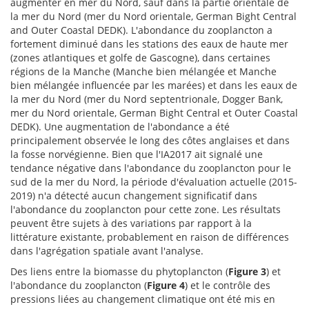
augmenter en mer du Nord, sauf dans la partie orientale de
la mer du Nord (mer du Nord orientale, German Bight Central
and Outer Coastal DEDK). L'abondance du zooplancton a
fortement diminué dans les stations des eaux de haute mer
(zones atlantiques et golfe de Gascogne), dans certaines
régions de la Manche (Manche bien mélangée et Manche
bien mélangée influencée par les marées) et dans les eaux de
la mer du Nord (mer du Nord septentrionale, Dogger Bank,
mer du Nord orientale, German Bight Central et Outer Coastal
DEDK). Une augmentation de l'abondance a été
principalement observée le long des côtes anglaises et dans
la fosse norvégienne. Bien que l'IA2017 ait signalé une
tendance négative dans l'abondance du zooplancton pour le
sud de la mer du Nord, la période d'évaluation actuelle (2015-
2019) n'a détecté aucun changement significatif dans
l'abondance du zooplancton pour cette zone. Les résultats
peuvent être sujets à des variations par rapport à la
littérature existante, probablement en raison de différences
dans l'agrégation spatiale avant l'analyse.
Des liens entre la biomasse du phytoplancton (
Figure 3
) et
l'abondance du zooplancton (
Figure 4
) et le contrôle des
pressions liées au changement climatique ont été mis en