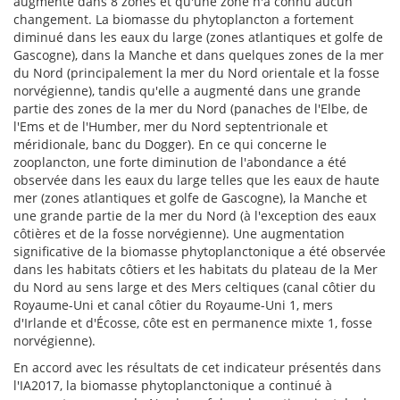
augmenté dans 8 zones et qu'une zone n'a connu aucun
changement. La biomasse du phytoplancton a fortement
diminué dans les eaux du large (zones atlantiques et golfe de
Gascogne), dans la Manche et dans quelques zones de la mer
du Nord (principalement la mer du Nord orientale et la fosse
norvégienne), tandis qu'elle a augmenté dans une grande
partie des zones de la mer du Nord (panaches de l'Elbe, de
l'Ems et de l'Humber, mer du Nord septentrionale et
méridionale, banc du Dogger). En ce qui concerne le
zooplancton, une forte diminution de l'abondance a été
observée dans les eaux du large telles que les eaux de haute
mer (zones atlantiques et golfe de Gascogne), la Manche et
une grande partie de la mer du Nord (à l'exception des eaux
côtières et de la fosse norvégienne). Une augmentation
significative de la biomasse phytoplanctonique a été observée
dans les habitats côtiers et les habitats du plateau de la Mer
du Nord au sens large et des Mers celtiques (canal côtier du
Royaume-Uni et canal côtier du Royaume-Uni 1, mers
d'Irlande et d'Écosse, côte est en permanence mixte 1, fosse
norvégienne).
En accord avec les résultats de cet indicateur présentés dans
l'IA2017, la biomasse phytoplanctonique a continué à