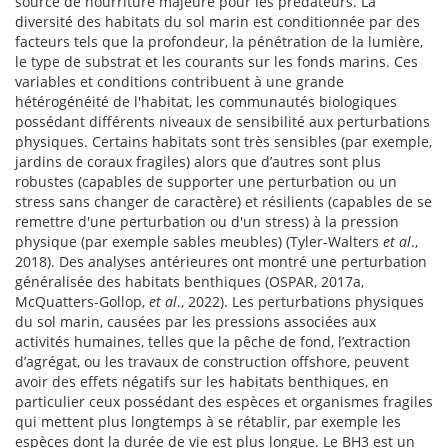
source de nourriture majeure pour les prédateurs. La
diversité des habitats du sol marin est conditionnée par des
facteurs tels que la profondeur, la pénétration de la lumière,
le type de substrat et les courants sur les fonds marins. Ces
variables et conditions contribuent à une grande
hétérogénéité de l'habitat, les communautés biologiques
possédant différents niveaux de sensibilité aux perturbations
physiques. Certains habitats sont très sensibles (par exemple,
jardins de coraux fragiles) alors que d’autres sont plus
robustes (capables de supporter une perturbation ou un
stress sans changer de caractère) et résilients (capables de se
remettre d'une perturbation ou d'un stress) à la pression
physique (par exemple sables meubles) (Tyler-Walters
et al
.,
2018). Des analyses antérieures ont montré une perturbation
généralisée des habitats benthiques (OSPAR, 2017a,
McQuatters-Gollop,
et al
., 2022). Les perturbations physiques
du sol marin, causées par les pressions associées aux
activités humaines, telles que la pêche de fond, l’extraction
d’agrégat, ou les travaux de construction offshore, peuvent
avoir des effets négatifs sur les habitats benthiques, en
particulier ceux possédant des espèces et organismes fragiles
qui mettent plus longtemps à se rétablir, par exemple les
espèces dont la durée de vie est plus longue. Le BH3 est un