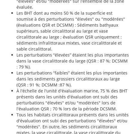
"élevées" et/ou "modérées" sur l'ensemble de la zone
évaluée.
Les BHT dont au moins 50 % de la superficie est
soumise à des perturbations "élevées" ou "modérées"
(évaluations QSR et DCSMM) : Sédiments bathyaux
supérieurs, sable circalittoral au large et vase
circalittorale au large ; évaluation QSR uniquement :
sédiments infralittoraux mixtes, vase circalittorale et
sable circalittoral.
Les perturbations “élevées” étaient les plus importantes
dans la vase circalittorale du large (QSR : 87 %; DCSMM
: 79 %).
Les perturbations “faibles” étaient les plus importantes
dans les sediments grossiers circalittoraux au large
(QSR : 91 %; DCSMM :87 %).
À l'échelle de l'unité d'évaluation marine, 75 % des BHT
présents dans les unités d'évaluation ont subi des
perturbations "élevées" et/ou "modérées" lors de
l'évaluation QSR ; 70 % lors de la période DCSMM.
Tous les habitats circalittoraux présents dans les unités
d'évaluation ont subi des perturbations "élevées" et/ou
"modérées". En outre, les sédiments circalittoraux
mixtes, la vase circalittorale, la vase circalittorale du